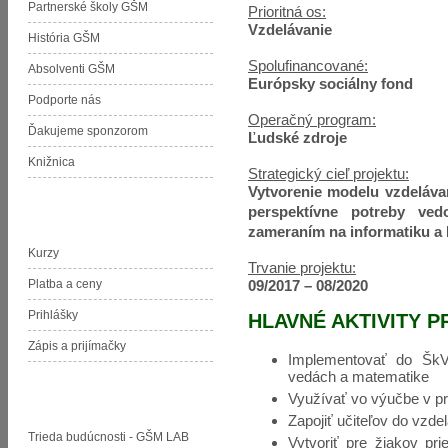
Partnerské školy GŠM
Prioritná os:
Vzdelávanie
História GŠM
Spolufinancované:
Absolventi GŠM
Európsky sociálny fond
Podporte nás
Operačný program:
Ďakujeme sponzorom
Ľudské zdroje
Knižnica
Strategický cieľ projektu:
Vytvorenie modelu vzdelávan
perspektívne potreby ved
Jazyková škola pri GŠM
zameraním na informatiku a 
Kurzy
Trvanie projektu:
09/2017 – 08/2020
Platba a ceny
Prihlášky
HLAVNÉ AKTIVITY 
Zápis a prijímačky
Implementovať do ŠkV
vedách a matematike
Využívať vo výučbe v pr
Projekty GŠM
Zapojiť učiteľov do vzd
Trieda budúcnosti - GŠM LAB
Vytvoriť pre žiakov pr