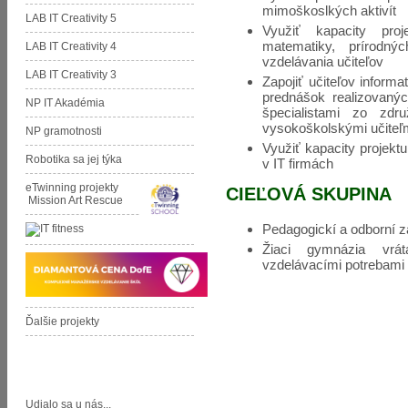
mimoškoslkých aktivít
LAB IT Creativity 5
Využiť kapacity proj
matematiky, prírodný
LAB IT Creativity 4
vzdelávania učiteľov
LAB IT Creativity 3
Zapojiť učiteľov inform
prednášok realizovanýc
NP IT Akadémia
špecialistami zo zdr
vysokoškolskými učiteľm
NP gramotnosti
Využiť kapacity projektu
Robotika sa jej týka
v IT firmách
eTwinning projekty
CIEĽOVÁ SKUPINA
Mission Art Rescue
Pedagogickí a odborní 
Žiaci gymnázia vrá
vzdelávacími potrebami
Ďalšie projekty
Aktivity GŠM
Udialo sa u nás...