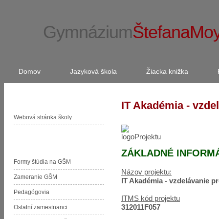
Gymnázium
ŠtefanaMo
Domov
Jazyková škola
Žiacka knižka
Stránka školy
IT Akadémia - vzdel
Webová stránka školy
Organizačná zložka GŠM
ZÁKLADNÉ INFORMÁ
Formy štúdia na GŠM
Názov projektu:
Zameranie GŠM
IT Akadémia - vzdelávanie pr
Pedagógovia
ITMS kód projektu
312011F057
Ostatní zamestnanci