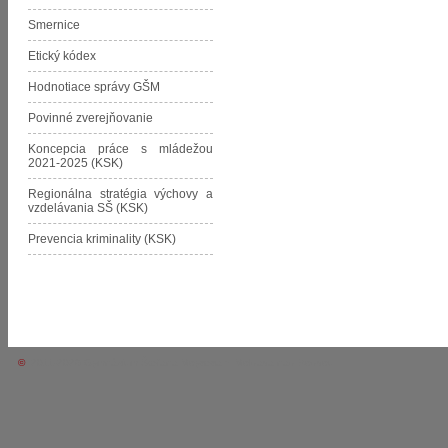
Smernice
Etický kódex
Hodnotiace správy GŠM
Povinné zverejňovanie
Koncepcia práce s mládežou
2021-2025 (KSK)
Regionálna stratégia výchovy a
vzdelávania SŠ (KSK)
Prevencia kriminality (KSK)
©
2011-2026 Gymnázium Štefana Moysesa • Moldava nad Bodvou