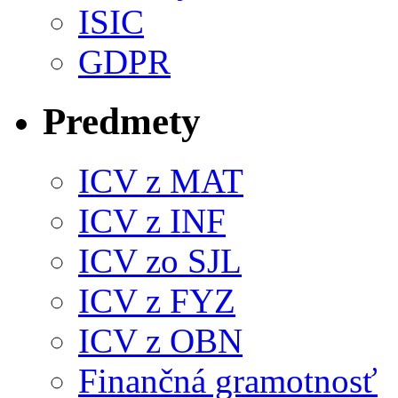
ISIC
GDPR
Predmety
ICV z MAT
ICV z INF
ICV zo SJL
ICV z FYZ
ICV z OBN
Finančná gramotnosť