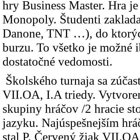
hry Business Master. Hra je
Monopoly. Študenti zaklada
Danone, TNT …), do ktorých
burzu. To všetko je možné i
dostatočné vedomosti.
Školského turnaja sa zúčast
VII.OA, I.A triedy. Vytvore
skupiny hráčov /2 hracie sto
jazyku. Najúspešnejším hrá
stal P. Červený žiak VII.OA