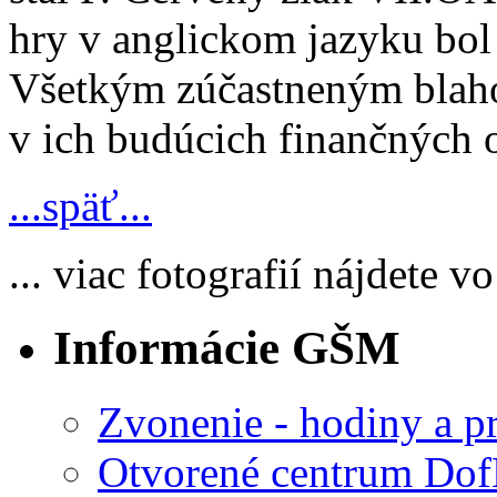
hry v anglickom jazyku bol 
Všetkým zúčastneným blaho
v ich budúcich finančných 
...späť...
... viac fotografií nájdete v
Informácie GŠM
Zvonenie - hodiny a p
Otvorené centrum D