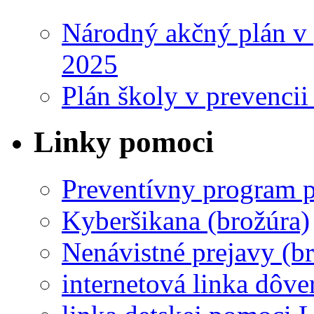
Národný akčný plán v 
2025
Plán školy v prevencii
Linky pomoci
Preventívny program p
Kyberšikana (brožúra)
Nenávistné prejavy (b
internetová linka dôv