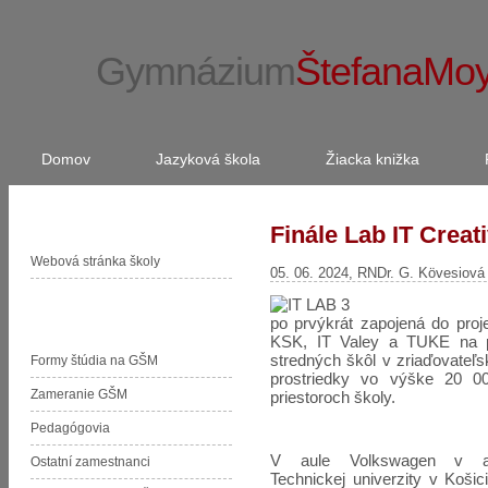
Gymnázium
ŠtefanaMo
Domov
Jazyková škola
Žiacka knižka
Stránka školy
Finále Lab IT Creati
Webová stránka školy
05. 06. 2024, RNDr. G. Kövesiová
Organizačná zložka GŠM
po prvýkrát zapojená do proje
KSK, IT Valey a TUKE na p
stredných škôl v zriaďovateľs
Formy štúdia na GŠM
prostriedky vo výške 20 
Zameranie GŠM
priestoroch školy.
Pedagógovia
V aule Volkswagen v ar
Ostatní zamestnanci
Technickej univerzity v Košic