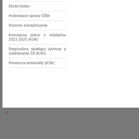
Etický kódex
Hodnotiace správy GŠM
Povinné zverejňovanie
Koncepcia práce s mládežou
2021-2025 (KSK)
Regionálna stratégia výchovy a
vzdelávania SŠ (KSK)
Prevencia kriminality (KSK)
©
2011-2026 Gymnázium Štefana Moysesa • Moldava nad Bodvou