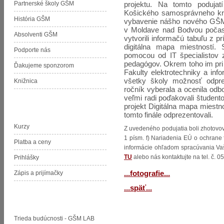
Partnerské školy GŠM
projektu. Na tomto podujat
Košického samosprávneho kra
História GŠM
vybavenie nášho nového GŠM
v Moldave nad Bodvou počas 
Absolventi GŠM
vytvorili informačú tabuľu z pr
digitálna mapa miestností. 
Podporte nás
pomocou od IT špecialistov 
pedagógov. Okrem toho im pri 
Ďakujeme sponzorom
Fakulty elektrotechniky a in
všetky školy možnosť odprez
Knižnica
ročník vyberala a ocenila odbo
veľmi radi poďakovali študento
projekt Digitálna mapa miestno
Jazyková škola pri GŠM
tomto finále odprezentovali.
Kurzy
Z uvedeného podujatia boli zhotovo
1 písm. f) Nariadenia EÚ o ochrane 
Platba a ceny
informácie ohľadom spracúvania Va
TU
alebo nás kontaktujte na tel. č. 
Prihlášky
...fotografie...
Zápis a prijímačky
...späť...
Projekty GŠM
Trieda budúcnosti - GŠM LAB