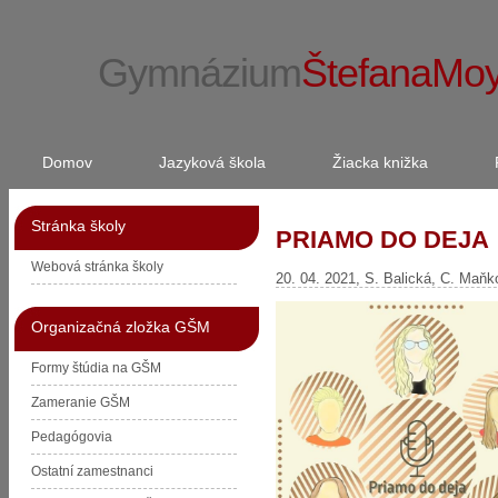
Gymnázium
ŠtefanaMo
Domov
Jazyková škola
Žiacka knižka
Stránka školy
PRIAMO DO DEJA
Webová stránka školy
20. 04. 2021, S. Balická, C. Maň
Organizačná zložka GŠM
Formy štúdia na GŠM
Zameranie GŠM
Pedagógovia
Ostatní zamestnanci