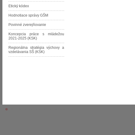
Etický kódex
Hodnotiace správy GŠM
Povinné zverejňovanie
Koncepcia práce s mládežou
2021-2025 (KSK)
Regionálna stratégia výchovy a
vzdelávania SŠ (KSK)
©
2011-2026 Gymnázium Štefana Moysesa • Moldava nad Bodvou