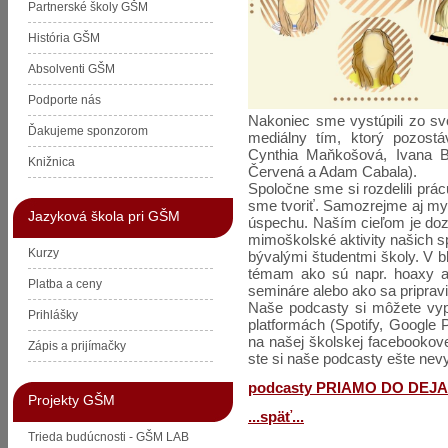
Partnerské školy GŠM
História GŠM
Absolventi GŠM
Podporte nás
Nakoniec sme vystúpili zo svo
Ďakujeme sponzorom
mediálny tím, ktorý pozostáv
Cynthia Maňkošová, Ivana Ba
Knižnica
Červená a Adam Cabala).
Spoločne sme si rozdelili prác
sme tvoriť. Samozrejme aj my
Jazyková škola pri GŠM
úspechu. Naším cieľom je dozv
mimoškolské aktivity našich s
Kurzy
bývalými študentmi školy. V 
témam ako sú napr. hoaxy a 
Platba a ceny
semináre alebo ako sa priprav
Naše podcasty si môžete vy
Prihlášky
platformách (Spotify, Google 
na našej školskej facebookove
Zápis a prijímačky
ste si naše podcasty ešte nev
podcasty PRIAMO DO DEJA
Projekty GŠM
...späť...
Trieda budúcnosti - GŠM LAB