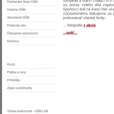
vybíjanej a starší chlapci si v 
Partnerské školy GŠM
sa počas celého dňa zapisov
športovci boli na konci hier
História GŠM
zúčastnenému ďakujeme za pr
prekonávať vlastné limity.
Absolventi GŠM
... fotografie
z akcie
Podporte nás
...späť...
Ďakujeme sponzorom
Knižnica
Jazyková škola pri GŠM
Kurzy
Platba a ceny
Prihlášky
Zápis a prijímačky
Projekty GŠM
Trieda budúcnosti - GŠM LAB