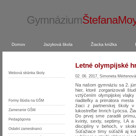
Gymnázium
ŠtefanaMo
Domov
Jazyková škola
Žiacka knižka
Stránka školy
Letné olympijské h
Webová stránka školy
02. 06. 2017, Simoneta Mértenová
Na našom gymnáziu sa 2. jún 
Organizačná zložka GŠM
hier, ktoré zorganizovali štud
vztýčením olympijskej vlajky
riaditeľky a primátora mest
Formy štúdia na GŠM
žiaci z partnerskej školy 
Zameranie GŠM
lukostreľbe Imrich Lyócsa. Žia
Do prvej sme zaradili prímu, 
Pedagógovia
kvinty, sexty, septimy, I.A 
disciplíny v behoch, v skok
Ostatní zamestnanci
Súťažiace tímy súťažili aj ko