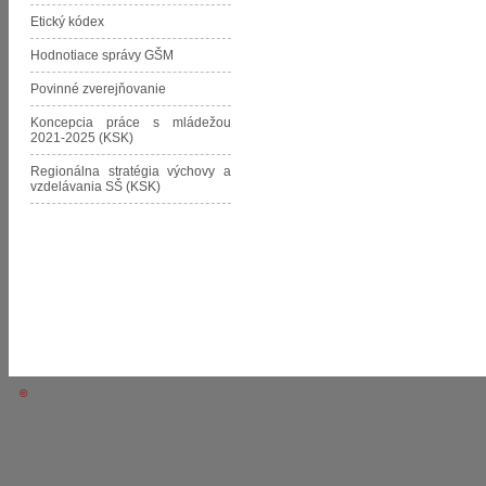
Etický kódex
Hodnotiace správy GŠM
Povinné zverejňovanie
Koncepcia práce s mládežou
2021-2025 (KSK)
Regionálna stratégia výchovy a
vzdelávania SŠ (KSK)
©
2011-2026 Gymnázium Štefana Moysesa • Moldava nad Bodvou