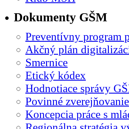
Dokumenty GŠM
Preventívny program p
Akčný plán digitalizác
Smernice
Etický kódex
Hodnotiace správy G
Povinné zverejňovanie
Koncepcia práce s ml
Regionálna stratégia 