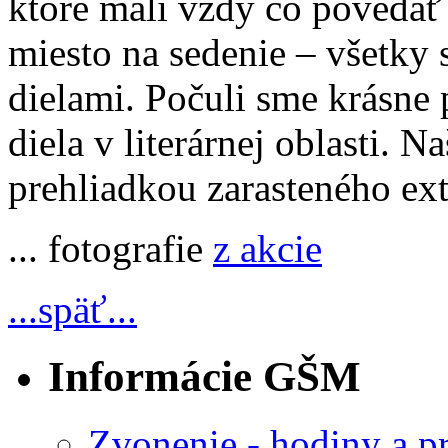
ktoré mali vždy čo povedať a
miesto na sedenie – všetky s
dielami. Počuli sme krásne p
diela v literárnej oblasti. 
prehliadkou zarasteného ext
... fotografie
z akcie
...späť...
Informácie GŠM
Zvonenie - hodiny a p