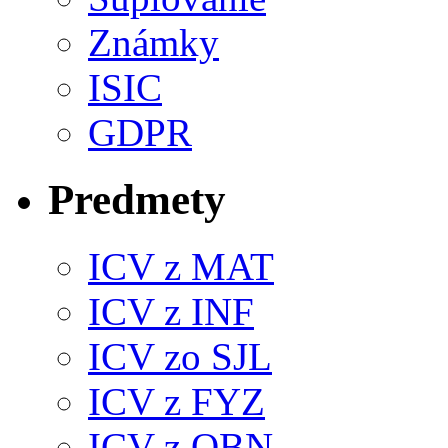
Známky
ISIC
GDPR
Predmety
ICV z MAT
ICV z INF
ICV zo SJL
ICV z FYZ
ICV z OBN