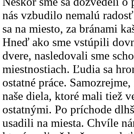
Neskôr sme sa dozvedeli o 
nás vzbudilo nemalú radosť
sa na miesto, za bránami kaš
Hneď ako sme vstúpili dovnú
dvere, nasledovali sme scho
miestnostiach. Ľudia sa hr
ostatné práce. Samozrejme,
naše diela, ktoré mali tiež v
ostatnými. Po príchode dlh
usadili na miesta. Chvíle ná